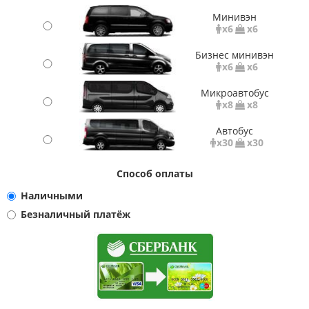
Минивэн
x6
x6
Бизнес минивэн
x6
x6
Микроавтобус
x8
x8
Автобус
x30
x30
Способ оплаты
Наличными
Безналичный платёж