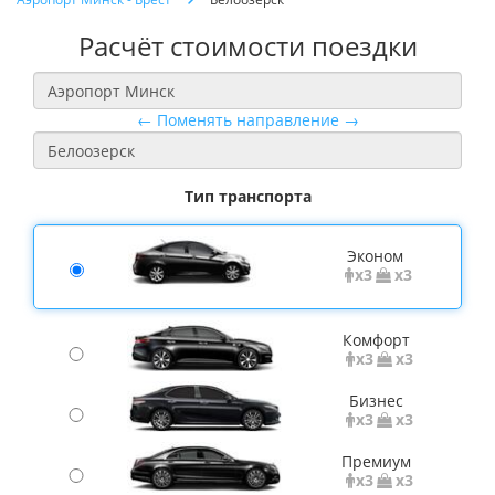
Расчёт стоимости поездки
← Поменять направление →
Тип транспорта
Эконом
x3
x3
Комфорт
x3
x3
Бизнес
x3
x3
Премиум
x3
x3