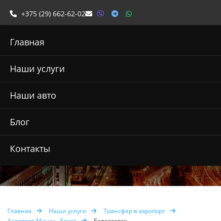
+375 (29) 662-62-02
Главная
Наши услуги
Наши авто
Такси из аэропорта
Блог
Минск 2 в Белоозерск
Контакты
Главная
Наши услуги
Трансфер в аэропорт
Аэропорт Минск - Брест
Белоозерск