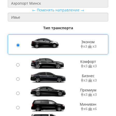
← Поменять направление →
Тип транспорта
Эконом
x3
x3
Комфорт
x3
x3
Бизнес
x3
x3
Премиум
x3
x3
Минивэн
x6
x6