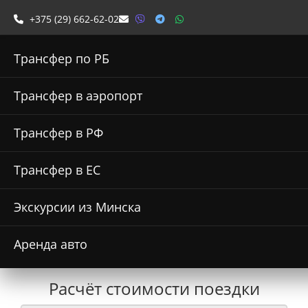
+375 (29) 662-62-02
Трансфер по РБ
Трансфер в аэропорт
Такси из аэропорта
Трансфер в РФ
Минск 2 в Ивье
Трансфер в ЕС
Экскурсии из Минска
Аренда авто
Главная
Трансфер в аэропорт
Аэропорт Минск - Гродно
Ивье
Расчёт стоимости поездки