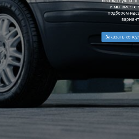
бесплатную конс
и мы вместе 
подберем иде
вариант
Заказать конс