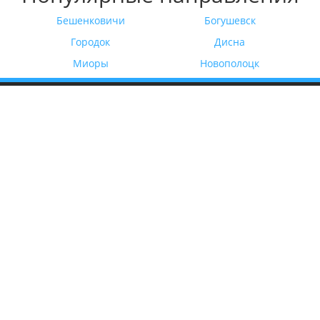
Бешенковичи
Богушевск
Городок
Дисна
Миоры
Новополоцк
КАРТА САЙТА
авная
Трансфер по Беларуси
ши услуги
Такси Минск - Аэропорт
Минск 2
ши авто
Такси до границы Беларус
ог
Такси за границу Беларуси
нтакты
Трансфер Минск - Экскурс
рта сайта
2021 - 2026 © belarus-transfer.by