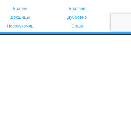
Брагин
Браслав
Докшицы
Дубровно
Новолукомль
Орша
КОНТАКТЫ
+375 (29) 662-62-02
E-mail: mail@belarus-transfer.by
Задать вопрос
и
ии