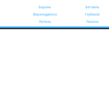
Барань
Бегомль
Верхнедвинск
Глубокое
Лепель
Лиозно
Гл
В основе работы нашей компании
лежит качественный сервис. Ваш
На
комфорт и безопасность превыше
На
всего. Мы ценим каждого клиента!
Бл
Ко
Ка