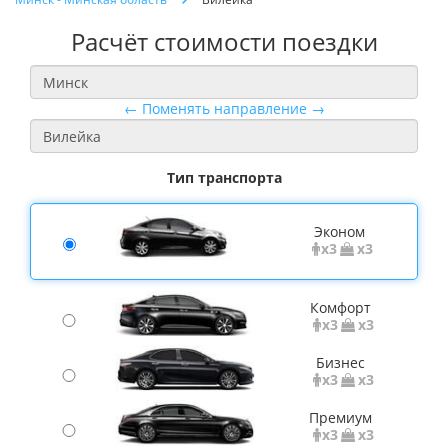
Расчёт стоимости поездки
← Поменять направление →
Тип транспорта
Эконом
x3
x3
Комфорт
x3
x3
Бизнес
x3
x3
Премиум
x3
x3