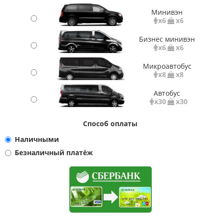
Минивэн
x6
x6
Бизнес минивэн
x6
x6
Микроавтобус
x8
x8
Автобус
x30
x30
Способ оплаты
Наличными
Безналичный платёж